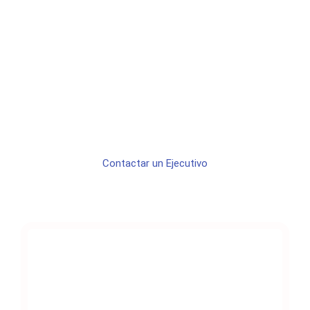
TUS PRODUCTOS O
SERVICIOS EN LA
WEB
Contactar un Ejecutivo